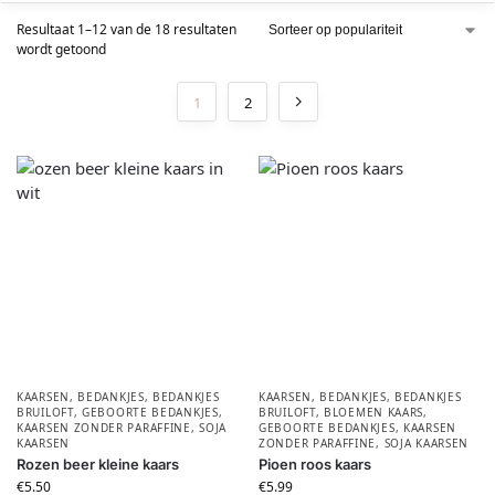
Resultaat 1–12 van de 18 resultaten
wordt getoond
1
2
KAARSEN
,
BEDANKJES
,
BEDANKJES
KAARSEN
,
BEDANKJES
,
BEDANKJES
BRUILOFT
,
GEBOORTE BEDANKJES
,
BRUILOFT
,
BLOEMEN KAARS
,
KAARSEN ZONDER PARAFFINE
,
SOJA
GEBOORTE BEDANKJES
,
KAARSEN
KAARSEN
ZONDER PARAFFINE
,
SOJA KAARSEN
Rozen beer kleine kaars
Pioen roos kaars
€
5.50
€
5.99