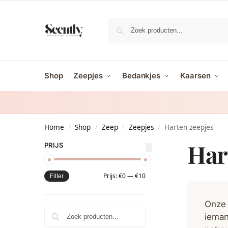
Shop
Zeepjes
Bedankjes
Kaarsen
Home
Shop
Zeep
Zeepjes
Harten zeepjes
/
/
/
/
Har
PRIJS
Prijs:
€0
—
€10
Filter
Onze 
Zoeken
ieman