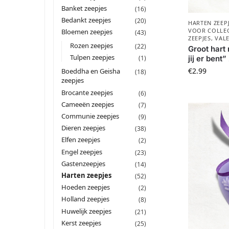
Banket zeepjes
(16)
Bedankt zeepjes
(20)
HARTEN ZEEP
VOOR COLLEG
Bloemen zeepjes
(43)
ZEEPJES
,
VALE
Rozen zeepjes
(22)
Groot hart
Tulpen zeepjes
jij er bent
(1)
€
2.99
Boeddha en Geisha
(18)
zeepjes
Brocante zeepjes
(6)
Cameeën zeepjes
(7)
Communie zeepjes
(9)
Dieren zeepjes
(38)
Elfen zeepjes
(2)
Engel zeepjes
(23)
Gastenzeepjes
(14)
Harten zeepjes
(52)
Hoeden zeepjes
(2)
Holland zeepjes
(8)
Huwelijk zeepjes
(21)
Kerst zeepjes
(25)