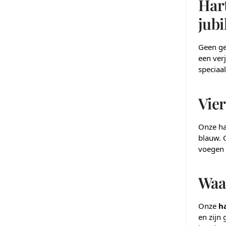
Hart
jubi
Geen ge
een ver
speciaa
Vier
Onze har
blauw. O
voegen 
Waa
Onze
h
en zijn