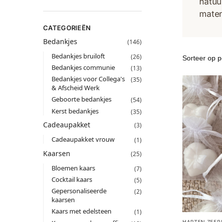
natuur
maten
CATEGORIEËN
Bedankjes
(146)
Bedankjes bruiloft
(26)
Bedankjes communie
(13)
Bedankjes voor Collega's
(35)
& Afscheid Werk
Geboorte bedankjes
(54)
Kerst bedankjes
(35)
Cadeaupakket
(3)
Cadeaupakket vrouw
(1)
Kaarsen
(25)
Bloemen kaars
(7)
Cocktail kaars
(5)
Gepersonaliseerde
(2)
kaarsen
Kaars met edelsteen
(1)
HARTEN ZEEP