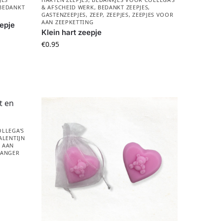
BEDANKT
& AFSCHEID WERK
,
BEDANKT ZEEPJES
,
GASTENZEEPJES
,
ZEEP
,
ZEEPJES
,
ZEEPJES VOOR
AAN ZEEPKETTING
epje
Klein hart zeepje
€
0.95
LLEGA'S
ALENTIJN
R AAN
HANGER