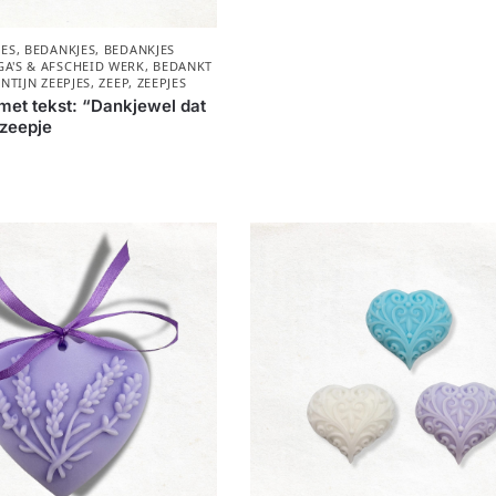
JES
,
BEDANKJES
,
BEDANKJES
A'S & AFSCHEID WERK
,
BEDANKT
NTIJN ZEEPJES
,
ZEEP
,
ZEEPJES
 met tekst: “Dankjewel dat
” zeepje