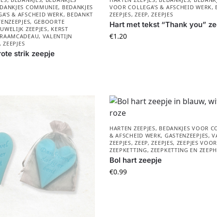
DANKJES COMMUNIE
,
BEDANKJES
VOOR COLLEGA'S & AFSCHEID WERK
,
A'S & AFSCHEID WERK
,
BEDANKT
ZEEPJES
,
ZEEP
,
ZEEPJES
ENZEEPJES
,
GEBOORTE
Hart met tekst “Thank you” ze
UWELIJK ZEEPJES
,
KERST
€
1.20
RAAMCADEAU
,
VALENTIJN
,
ZEEPJES
ote strik zeepje
HARTEN ZEEPJES
,
BEDANKJES VOOR CO
& AFSCHEID WERK
,
GASTENZEEPJES
,
V
ZEEPJES
,
ZEEP
,
ZEEPJES
,
ZEEPJES VOO
ZEEPKETTING
,
ZEEPKETTING EN ZEEP
Bol hart zeepje
€
0.99