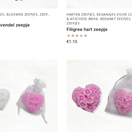
JES
,
BLOEMEN ZEEPJES
,
ZEEP
,
HARTEN ZEEPJES
,
BEDANKJES VOOR CO
& AFSCHEID WERK
,
BEDANKT ZEEPJES
ZEEPJES
avendel zeepje
Filigree hart zeepje
€
1.10