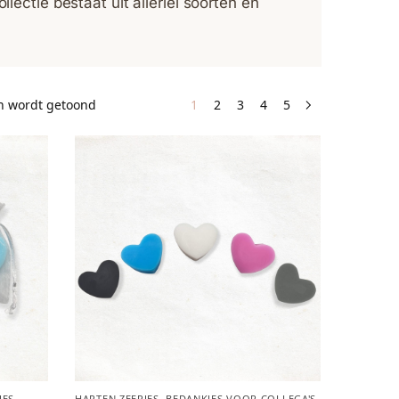
llectie bestaat uit allerlei soorten en
en wordt getoond
1
2
3
4
5
JES
HARTEN ZEEPJES
,
BEDANKJES VOOR COLLEGA'S