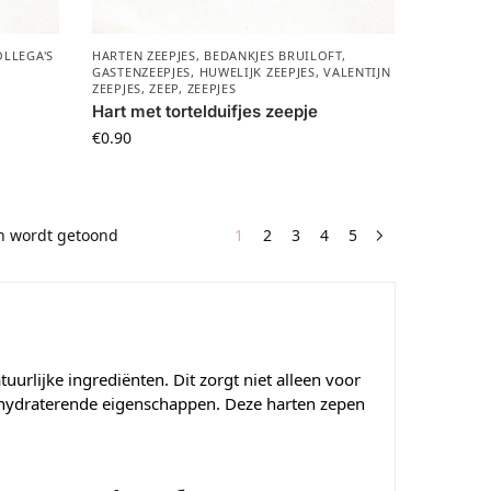
LLEGA'S
HARTEN ZEEPJES
,
BEDANKJES BRUILOFT
,
,
GASTENZEEPJES
,
HUWELIJK ZEEPJES
,
VALENTIJN
ZEEPJES
,
ZEEP
,
ZEEPJES
Hart met tortelduifjes zeepje
€
0.90
en wordt getoond
1
2
3
4
5
uurlijke ingrediënten. Dit zorgt niet alleen voor
n hydraterende eigenschappen. Deze harten zepen