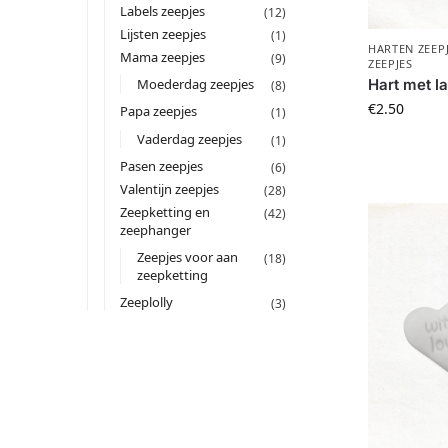
Labels zeepjes
(12)
Lijsten zeepjes
(1)
HARTEN ZEEP
Mama zeepjes
(9)
ZEEPJES
Moederdag zeepjes
Hart met l
(8)
€
2.50
Papa zeepjes
(1)
Vaderdag zeepjes
(1)
Pasen zeepjes
(6)
Valentijn zeepjes
(28)
Zeepketting en
(42)
zeephanger
Zeepjes voor aan
(18)
zeepketting
Zeeplolly
(3)