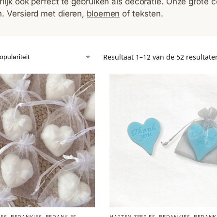
lijk ook perfect te gebruiken als decoratie. Onze grote co
. Versierd met dieren,
bloemen
of teksten.
Resultaat 1–12 van de 52 resultat
JES
,
BEDANKJES
,
BEDANKJES
HARTEN ZEEPJES
,
BEDANKJES
,
BEDANK