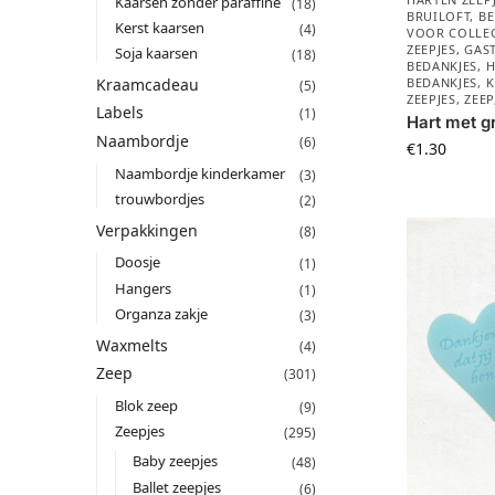
Kaarsen zonder paraffine
(18)
BRUILOFT
,
BE
Kerst kaarsen
(4)
VOOR COLLEG
ZEEPJES
,
GAST
Soja kaarsen
(18)
BEDANKJES
,
H
Kraamcadeau
BEDANKJES
,
K
(5)
ZEEPJES
,
ZEEP
Labels
(1)
Hart met gr
Naambordje
(6)
€
1.30
Naambordje kinderkamer
(3)
trouwbordjes
(2)
Verpakkingen
(8)
Doosje
(1)
Hangers
(1)
Organza zakje
(3)
Waxmelts
(4)
Zeep
(301)
Blok zeep
(9)
Zeepjes
(295)
Baby zeepjes
(48)
Ballet zeepjes
(6)