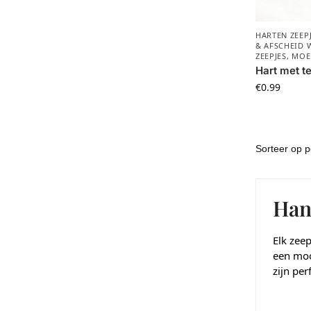
HARTEN ZEEP
& AFSCHEID 
ZEEPJES
,
MOE
Hart met t
€
0.99
Han
Elk zeep
een moo
zijn pe