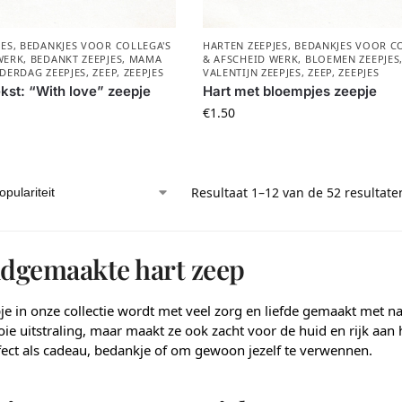
JES
,
BEDANKJES VOOR COLLEGA'S
HARTEN ZEEPJES
,
BEDANKJES VOOR CO
WERK
,
BEDANKT ZEEPJES
,
MAMA
& AFSCHEID WERK
,
BLOEMEN ZEEPJES
DERDAG ZEEPJES
,
ZEEP
,
ZEEPJES
VALENTIJN ZEEPJES
,
ZEEP
,
ZEEPJES
ekst: “With love” zeepje
Hart met bloempjes zeepje
€
1.50
Resultaat 1–12 van de 52 resultat
dgemaakte hart zeep
je in onze collectie wordt met veel zorg en liefde gemaakt met nat
ie uitstraling, maar maakt ze ook zacht voor de huid en rijk aa
rfect als cadeau, bedankje of om gewoon jezelf te verwennen.