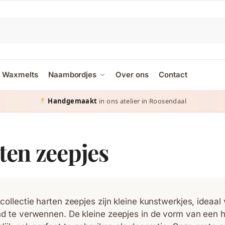
Waxmelts
Naambordjes
Over ons
Contact
Gratis verzending
Handgemaakt
vanaf € 65 in Nederland & België
in ons atelier in Roosendaal
ten zeepjes
collectie harten zeepjes zijn kleine kunstwerkjes, ideaal
d te verwennen. De kleine zeepjes in de vorm van een ha