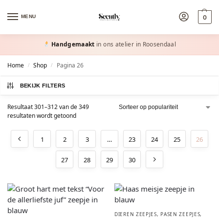
MENU
0
Handgemaakt
in ons atelier in Roosendaal
Home
Shop
Pagina 26
/
/
BEKIJK FILTERS
Resultaat 301–312 van de 349
resultaten wordt getoond
1
2
3
…
23
24
25
26
27
28
29
30
DIEREN ZEEPJES
,
PASEN ZEEPJES
,