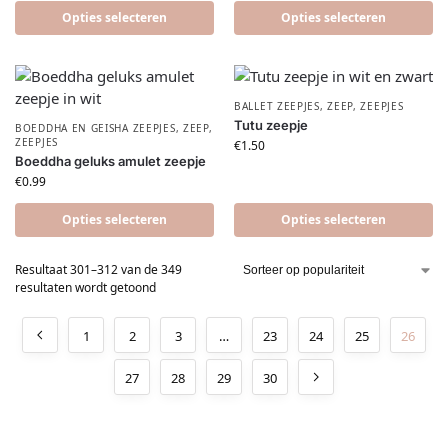
Opties selecteren
Opties selecteren
BALLET ZEEPJES
,
ZEEP
,
ZEEPJES
Tutu zeepje
BOEDDHA EN GEISHA ZEEPJES
,
ZEEP
,
ZEEPJES
€
1.50
Boeddha geluks amulet zeepje
€
0.99
Opties selecteren
Opties selecteren
Resultaat 301–312 van de 349
resultaten wordt getoond
1
2
3
…
23
24
25
26
27
28
29
30