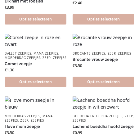
Dik hart met roosjes
€
2.40
€
3.99
Opties selecteren
Opties selecteren
BALLET ZEEPJES
,
MAMA ZEEPJES
,
BROCANTE ZEEPJES
,
ZEEP
,
ZEEPJES
MOEDERDAG ZEEPJES
,
ZEEP
,
ZEEPJES
Brocante vrouw zeepje
Corset zeepje
€
3.50
€
1.30
Opties selecteren
Opties selecteren
MOEDERDAG ZEEPJES
,
MAMA
BOEDDHA EN GEISHA ZEEPJES
,
ZEEP
,
ZEEPJES
,
ZEEP
,
ZEEPJES
ZEEPJES
I love mom zeepje
Lachend boeddha hoofd zeepje
€
3.50
€
0.99