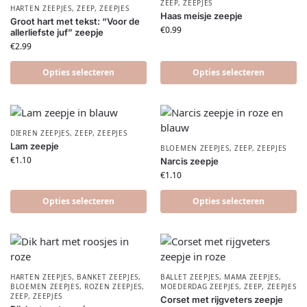
ZEEP
,
ZEEPJES
HARTEN ZEEPJES
,
ZEEP
,
ZEEPJES
Haas meisje zeepje
Groot hart met tekst: “Voor de
€
0.99
allerliefste juf” zeepje
€
2.99
Opties selecteren
Opties selecteren
DIEREN ZEEPJES
,
ZEEP
,
ZEEPJES
Lam zeepje
BLOEMEN ZEEPJES
,
ZEEP
,
ZEEPJES
€
1.10
Narcis zeepje
€
1.10
Opties selecteren
Opties selecteren
HARTEN ZEEPJES
,
BANKET ZEEPJES
,
BALLET ZEEPJES
,
MAMA ZEEPJES
,
BLOEMEN ZEEPJES
,
ROZEN ZEEPJES
,
MOEDERDAG ZEEPJES
,
ZEEP
,
ZEEPJES
ZEEP
,
ZEEPJES
Corset met rijgveters zeepje