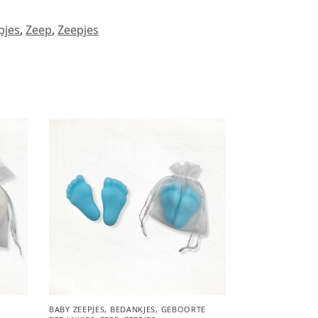
pjes
,
Zeep
,
Zeepjes
BABY ZEEPJES
,
BEDANKJES
,
GEBOORTE