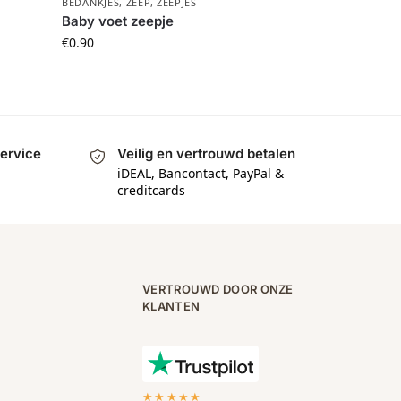
BEDANKJES
,
ZEEP
,
ZEEPJES
Baby voet zeepje
€
0.90
service
Veilig en vertrouwd betalen
a
iDEAL, Bancontact, PayPal &
creditcards
VERTROUWD DOOR ONZE
KLANTEN
★★★★★