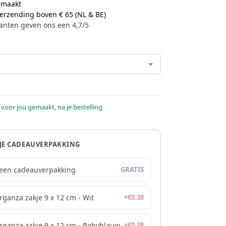
maakt
verzending boven € 65 (NL & BE)
anten geven ons een 4,7/5
 voor jou gemaakt, na je bestelling
 JE CADEAUVERPAKKING
een cadeauverpakking
GRATIS
rganza zakje 9 x 12 cm - Wit
+
€
0.38
rganza zakje 9 x 12 cm - Babyblauw
+
€
0.38