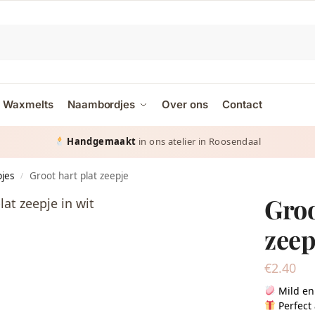
Waxmelts
Naambordjes
Over ons
Contact
Gratis verzending
Handgemaakt
vanaf € 65 in Nederland & België
in ons atelier in Roosendaal
pjes
Groot hart plat zeepje
/
Groo
zeep
€
2.40
Mild en
Perfect