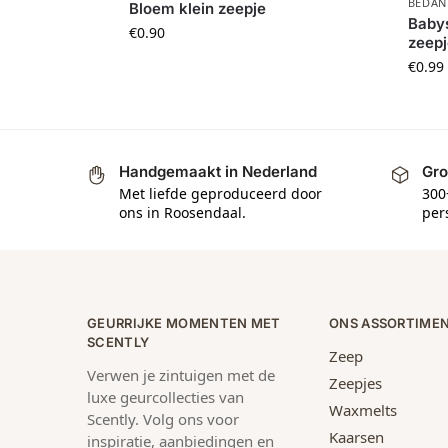
BEDAN
Bloem klein zeepje
Baby
€
0.90
zeepj
€
0.99
Handgemaakt in Nederland
Gro
Met liefde geproduceerd door
300
ons in Roosendaal.
per
GEURRIJKE MOMENTEN MET
ONS ASSORTIME
SCENTLY
Zeep
Verwen je zintuigen met de
Zeepjes
luxe geurcollecties van
Waxmelts
Scently. Volg ons voor
Kaarsen
inspiratie, aanbiedingen en