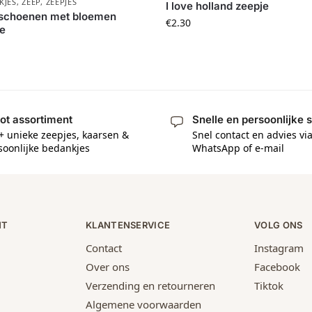
KJES
,
ZEEP
,
ZEEPJES
I love holland zeepje
schoenen met bloemen
€
2.30
e
ot assortiment
Snelle en persoonlijke 
+ unieke zeepjes, kaarsen &
Snel contact en advies vi
soonlijke bedankjes
WhatsApp of e-mail
NT
KLANTENSERVICE
VOLG ONS
Contact
Instagram
Over ons
Facebook
Verzending en retourneren
Tiktok
Algemene voorwaarden