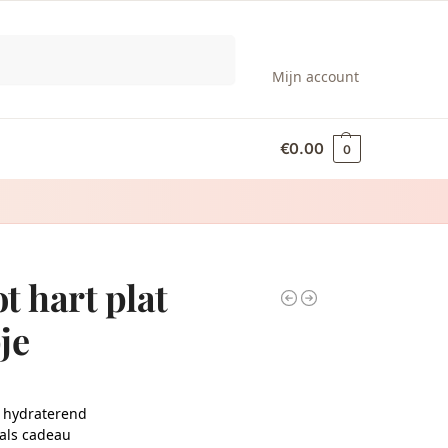
Zoeken
Mijn account
€
0.00
0
t hart plat
je
 hydraterend
 als cadeau