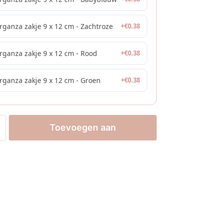
rganza zakje 9 x 12 cm - Zachtroze
+
€
0.38
rganza zakje 9 x 12 cm - Rood
+
€
0.38
rganza zakje 9 x 12 cm - Groen
+
€
0.38
Toevoegen aan
winkelwagen