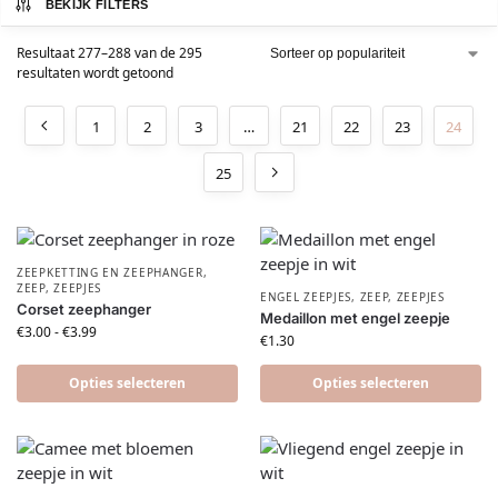
BEKIJK FILTERS
Resultaat 277–288 van de 295
resultaten wordt getoond
1
2
3
…
21
22
23
24
25
ZEEPKETTING EN ZEEPHANGER
,
ZEEP
,
ZEEPJES
ENGEL ZEEPJES
,
ZEEP
,
ZEEPJES
Corset zeephanger
Medaillon met engel zeepje
€
3.00
-
€
3.99
€
1.30
Opties selecteren
Opties selecteren