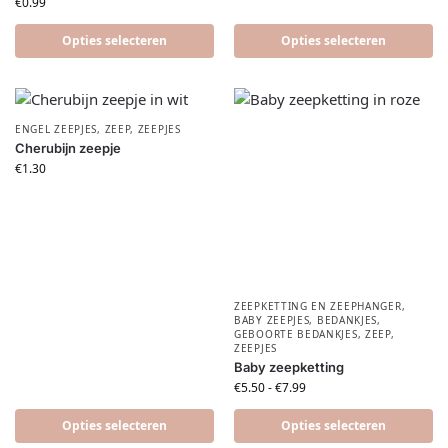
€
0.99
Opties selecteren
Opties selecteren
ENGEL ZEEPJES
,
ZEEP
,
ZEEPJES
Cherubijn zeepje
€
1.30
ZEEPKETTING EN ZEEPHANGER
,
BABY ZEEPJES
,
BEDANKJES
,
GEBOORTE BEDANKJES
,
ZEEP
,
ZEEPJES
Baby zeepketting
€
5.50
-
€
7.99
Opties selecteren
Opties selecteren