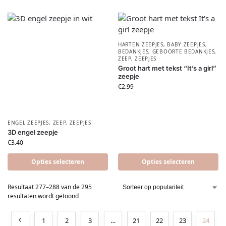
HARTEN ZEEPJES
,
BABY ZEEPJES
,
BEDANKJES
,
GEBOORTE BEDANKJES
,
ZEEP
,
ZEEPJES
Groot hart met tekst “It’s a girl”
zeepje
€
2.99
ENGEL ZEEPJES
,
ZEEP
,
ZEEPJES
3D engel zeepje
€
3.40
Opties selecteren
Opties selecteren
Resultaat 277–288 van de 295
resultaten wordt getoond
1
2
3
…
21
22
23
24