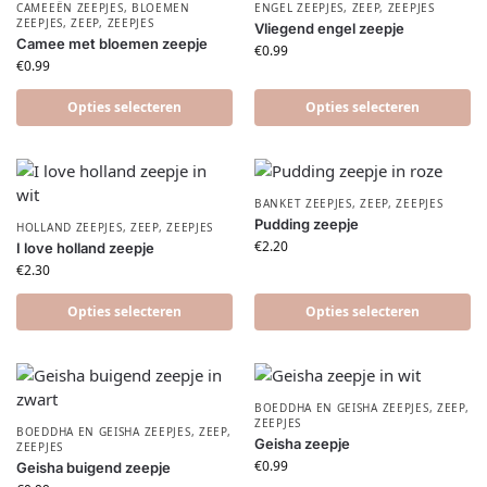
CAMEEËN ZEEPJES
,
BLOEMEN
ENGEL ZEEPJES
,
ZEEP
,
ZEEPJES
ZEEPJES
,
ZEEP
,
ZEEPJES
Vliegend engel zeepje
Camee met bloemen zeepje
€
0.99
€
0.99
Opties selecteren
Opties selecteren
BANKET ZEEPJES
,
ZEEP
,
ZEEPJES
Pudding zeepje
HOLLAND ZEEPJES
,
ZEEP
,
ZEEPJES
€
2.20
I love holland zeepje
€
2.30
Opties selecteren
Opties selecteren
BOEDDHA EN GEISHA ZEEPJES
,
ZEEP
,
ZEEPJES
BOEDDHA EN GEISHA ZEEPJES
,
ZEEP
,
Geisha zeepje
ZEEPJES
€
0.99
Geisha buigend zeepje