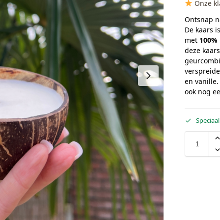
Onze kl
Ontsnap na
De kaars 
met
100% 
deze kaars
geurcombin
verspreide
en vanille
ook nog e
Speciaal