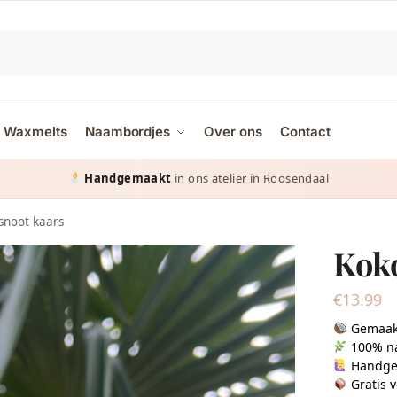
Waxmelts
Naambordjes
Over ons
Contact
Gratis verzending
vanaf € 65 in Nederland & België
snoot kaars
Kok
€
13.99
Gemaakt
100% na
Handge
Gratis 