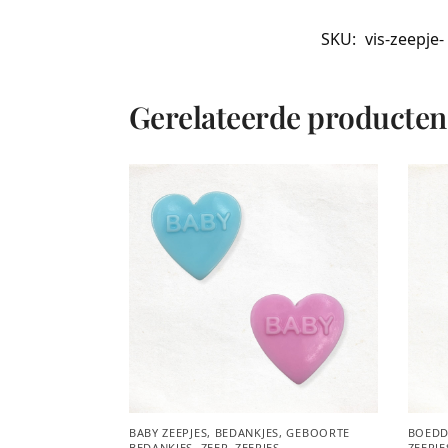
SKU:
vis-zeepje-
Gerelateerde producten
BABY ZEEPJES
,
BEDANKJES
,
GEBOORTE
BOEDD
BEDANKJES
,
ZEEP
,
ZEEPJES
ZEEPJE