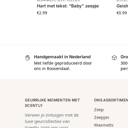
Hart met tekst: “Baby” zeepje
Geish
€
2.99
€
0.99
Handgemaakt in Nederland
Gro
Met liefde geproduceerd door
300
ons in Roosendaal.
per
GEURRIJKE MOMENTEN MET
ONS ASSORTIME
SCENTLY
Zeep
Verwen je zintuigen met de
Zeepjes
luxe geurcollecties van
Waxmelts
Scently. Volg ons voor