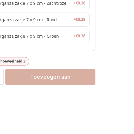
rganza zakje 7 x 9 cm - Zachtroze
+
€
0.38
rganza zakje 7 x 9 cm - Rood
+
€
0.38
rganza zakje 7 x 9 cm - Groen
+
€
0.38
hoeveelheid 3
Toevoegen aan
winkelwagen