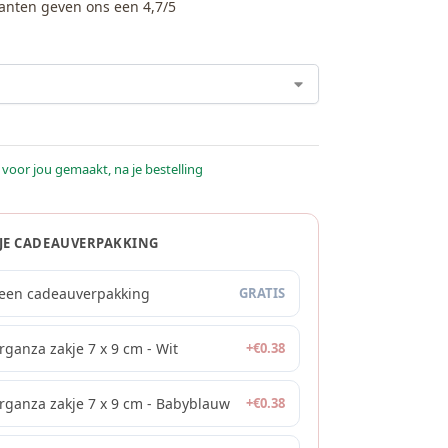
anten geven ons een 4,7/5
 voor jou gemaakt, na je bestelling
 JE CADEAUVERPAKKING
een cadeauverpakking
GRATIS
rganza zakje 7 x 9 cm - Wit
+
€
0.38
rganza zakje 7 x 9 cm - Babyblauw
+
€
0.38