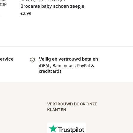
TIJN
Brocante baby schoen zeepje
€
2.99
e
service
Veilig en vertrouwd betalen
a
iDEAL, Bancontact, PayPal &
creditcards
VERTROUWD DOOR ONZE
KLANTEN