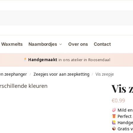
Waxmelts
Naambordjes
Over ons
Contact
Handgemaakt
in ons atelier in Roosendaal
en zeephanger
Zeepjes voor aan zeepketting
Vis zeepje
/
/
Vis 
€
0.99
Mild en
Perfect
Handge
Gratis 