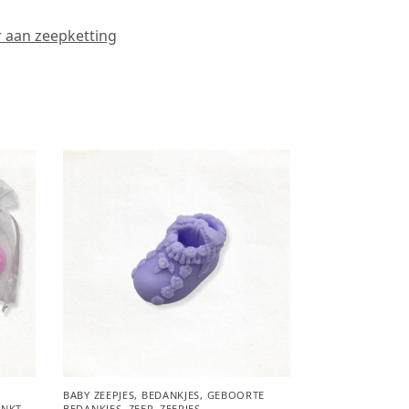
r aan zeepketting
BABY ZEEPJES
,
BEDANKJES
,
GEBOORTE
ANKT
BEDANKJES
,
ZEEP
,
ZEEPJES