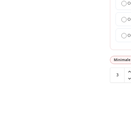
O
O
O
Minimale 