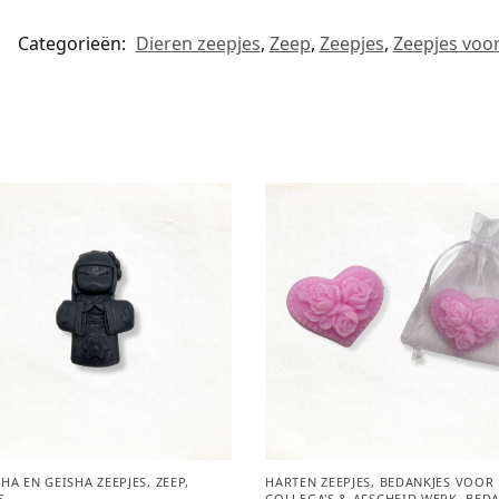
Categorieën:
Dieren zeepjes
,
Zeep
,
Zeepjes
,
Zeepjes voo
HA EN GEISHA ZEEPJES
,
ZEEP
,
HARTEN ZEEPJES
,
BEDANKJES VOOR
S
COLLEGA'S & AFSCHEID WERK
,
BED