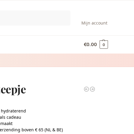
Zoeken
Mijn account
€
0.00
0
zeepje
 hydraterend
 als cadeau
maakt
verzending boven € 65 (NL & BE)