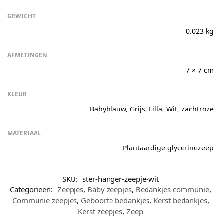
GEWICHT
0.023 kg
AFMETINGEN
7 × 7 cm
KLEUR
Babyblauw, Grijs, Lilla, Wit, Zachtroze
MATERIAAL
Plantaardige glycerinezeep
SKU:
ster-hanger-zeepje-wit
Categorieën:
Zeepjes
,
Baby zeepjes
,
Bedankjes communie
,
Communie zeepjes
,
Geboorte bedankjes
,
Kerst bedankjes
,
Kerst zeepjes
,
Zeep